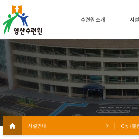
수련원 소개
시설
시설안내
C동 (별